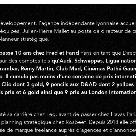
 développement, l’agence indépendante lyonnaise accue
 équipes, Julien-Pierre Mallet au poste de directeur de c
lanneur stratégique.
passé 10 ans chez Fred et Farid
Paris en tant que Direc
 sur des comptes tels
qu’Audi, Schweppes, Ligue nation
arambar, Rémy Martin, Club Med, Cinémas Pathé Gau
Il cumule pas moins d’une centaine de prix internat
2 Clio dont 3 gold, 9 pencils aux D&AD dont 2 yellow,
s prix et 6 gold ainsi que 9 prix au London Internati
té sa carrière chez Leg, avant de passer chez Havas Par
 planning stratégique chez Rosbeef. Depuis 2018 elle offi
gie de marque freelance auprès d’agences et d’annonceu